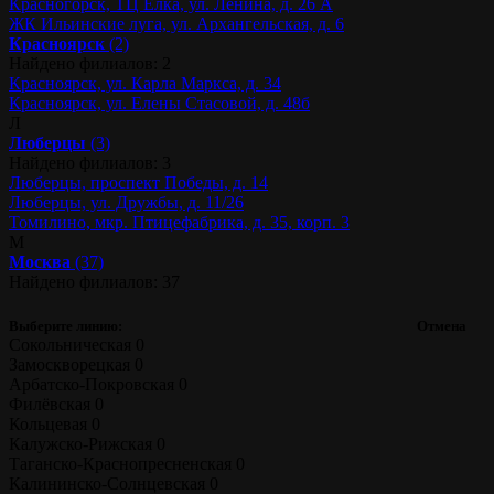
Красногорск, ТЦ Ёлка, ул. Ленина, д. 26 А
ЖК Ильинские луга, ул. Архангельская, д. 6
Красноярск
(2)
Найдено филиалов: 2
Красноярск, ул. Карла Маркса, д. 34
Красноярск, ул. Елены Стасовой, д. 48б
Л
Люберцы
(3)
Найдено филиалов: 3
Люберцы, проспект Победы, д. 14
Люберцы, ул. Дружбы, д. 11/26
Томилино, мкр. Птицефабрика, д. 35, корп. 3
М
Москва
(37)
Найдено филиалов: 37
Выберите линию:
Отмена
Сокольническая
0
Замоскворецкая
0
Арбатско-Покровская
0
Филёвская
0
Кольцевая
0
Калужско-Рижская
0
Таганско-Краснопресненская
0
Калининско-Солнцевская
0