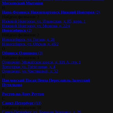
Московский
Мытищи
Н
Наро-Фоминск
Нижневартовск
Нижний Новгород
(2)
Найдено филиалов: 2
Нижний Новгород, ул. Ильинская, д. 85, корп. 1
Нижний Новгород, ул. Минина, д. 22/4
Новосибирск
(2)
Найдено филиалов: 2
Новосибирск, ул. Гоголя, д. 26
Новосибирск, ул. Обская, д. 46/2
О
Обнинск
Одинцово
(3)
Найдено филиалов: 3
Одинцово, Можайское шоссе, д. 101 А, стр. 1
Трехгорка, ул. Трёхгорная, д. 4
Одинцово, ул. Чистяковой, д. 52
П
Павловский Посад
Пенза
Переславль-Залесский
Путилково
Р
Ростов-на-Дону
Реутов
С
Санкт-Петербург
(10)
Найдено филиалов: 10
Санкт-Петербург, ул. Большая Зеленина, д. 29