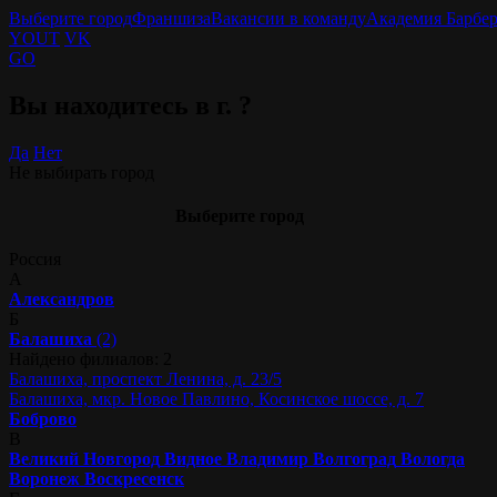
Выберите город
Франшиза
Вакансии в команду
Академия Барбе
YOUT
VK
GO
Вы находитесь в г.
?
Да
Нет
Не выбирать город
Выберите город
Россия
А
Александров
Б
Балашиха
(2)
Найдено филиалов: 2
Балашиха, проспект Ленина, д. 23/5
Балашиха, мкр. Новое Павлино, Косинское шоссе, д. 7
Боброво
В
Великий Новгород
Видное
Владимир
Волгоград
Вологда
Воронеж
Воскресенск