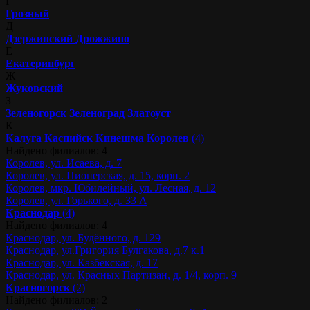
Г
Грозный
Д
Дзержинский
Дрожжино
Е
Екатеринбург
Ж
Жуковский
З
Зеленогорск
Зеленоград
Златоуст
К
Калуга
Каспийск
Кинешма
Королев
(4)
Найдено филиалов: 4
Королев, ул. Исаева, д. 7
Королев, ул. Пионерская, д. 15, корп. 2
Королев, мкр. Юбилейный, ул. Лесная, д. 12
Королев, ул. Горького, д. 33 А
Краснодар
(4)
Найдено филиалов: 4
Краснодар, ул. Будённого, д. 129
Краснодар, ул.Григория Булгакова, д.7 к.1
Краснодар, ул. Казбекская, д. 17
Краснодар, ул. Красных Партизан, д. 1/4, корп. 9
Красногорск
(2)
Найдено филиалов: 2