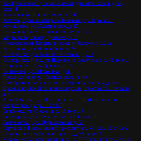
ЖК Бунинские Луга, ул. Александры Монаховой, д. 88,
корп. 1
Коньково, ул. Профсоюзная, д. 109
Коптево, бульвар Матроса Железняка, д. 33, корп. 1
Котельники, ул. Кузьминская, д. 17
Лухмановская, ул. Святоозерская, д. 13
Медведково, проезд Дежнёва, д. 23
Полежаевская, Карамышевская набережная, д. 2 А
Некрасовка, ул. Недорубова, д. 28
Октябрьская, ул. Большая Якиманка, д. 32
Октябрьское Поле, ул. Народного Ополчения, д. 42, корп. 1
Отрадное, ул. Декабристов, д. 21
Печатники, ул. Шоссейная, д. 8
Проспект мира, ул. Гиляровского, д. 48
Преображенская площадь, ул. Преображенская, д. 5/7
Прокшино, ЖК Испанские кварталы, проспект Магеллана,
д. 4
Речной Вокзал, ул. Фестивальная, д. 11 (Код для входа на
территорию двора: 100#325)
Свиблово, ул. Снежная, д. 16, корп. 6
Селигерская, ул. Селигерская, д. 26, корп. 1
Семеновская, ул. Щербаковская, д. 58
Чертаново, Балаклавский проспект, вл. 5 а, стр. 12, этаж 2
Шелепиха, Шмитовский проезд, д. 39, корп. 1
Южная, ул. Кировоградская, д. 14, ТЦ Глобал Сити, 2 этаж