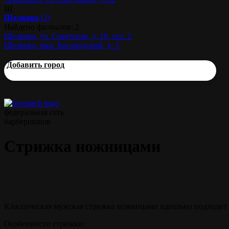
Щ
Щелково
(2)
Найдено филиалов: 2
Щелково, ул. Советская, д. 16, стр. 2
Щелково, мкр. Богородский, д. 3
Добавить город
федеральная сеть
барбершопов
Стрижка ножницами
Классическая мужская стрижка ножницами идеально подходит 
Особенности стрижки: