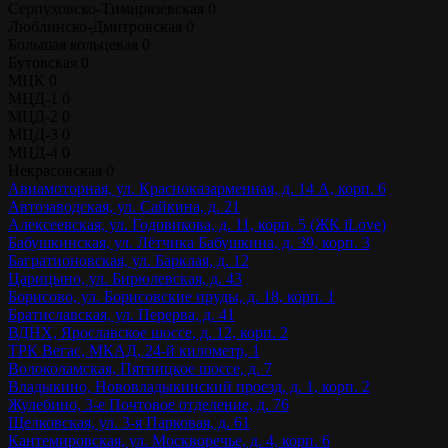
Серпуховско-Тимирязевская
0
Люблинско-Дмитровская
0
Большая кольцевая
0
Бутовская
0
МЦК
0
МЦД-1
0
МЦД-2
0
МЦД-3
0
МЦД-4
0
Некрасовская
0
Авиамоторная, ул. Красноказарменная, д. 14 А, корп. 6
Автозаводская, ул. Сайкина, д. 21
Алексеевская, ул. Годовикова, д. 11, корп. 5 (ЖК iLove)
Бабушкинская, ул. Лётчика Бабушкина, д. 39, корп. 3
Багратионовская, ул. Барклая, д. 12
Царицыно, ул. Бирюлевская, д. 43
Борисово, ул. Борисовские пруды, д. 18, корп. 1
Братиславская, ул. Перерва, д. 41
ВДНХ, Ярославское шоссе, д. 12, корп. 2
ТРК Вегас, МКАД, 24-й километр, 1
Волоколамская, Пятницкое шоссе, д. 7
Владыкино, Нововладыкинский проезд, д. 1, корп. 2
Жулебино, 3-е Почтовое отделение, д. 76
Щелковская, ул. 3-я Парковая, д. 61
Кантемировская, ул. Москворечье, д. 4, корп. 6