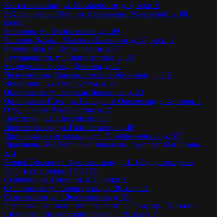
Кантемировская, ул. Москворечье, д. 4, корп. 6
ЖК Бунинские Луга, ул. Александры Монаховой, д. 88,
корп. 1
Коньково, ул. Профсоюзная, д. 109
Коптево, бульвар Матроса Железняка, д. 33, корп. 1
Котельники, ул. Кузьминская, д. 17
Лухмановская, ул. Святоозерская, д. 13
Медведково, проезд Дежнёва, д. 23
Полежаевская, Карамышевская набережная, д. 2 А
Некрасовка, ул. Недорубова, д. 28
Октябрьская, ул. Большая Якиманка, д. 32
Октябрьское Поле, ул. Народного Ополчения, д. 42, корп. 1
Отрадное, ул. Декабристов, д. 21
Печатники, ул. Шоссейная, д. 8
Проспект мира, ул. Гиляровского, д. 48
Преображенская площадь, ул. Преображенская, д. 5/7
Прокшино, ЖК Испанские кварталы, проспект Магеллана,
д. 4
Речной Вокзал, ул. Фестивальная, д. 11 (Код для входа на
территорию двора: 100#325)
Свиблово, ул. Снежная, д. 16, корп. 6
Селигерская, ул. Селигерская, д. 26, корп. 1
Семеновская, ул. Щербаковская, д. 58
Чертаново, Балаклавский проспект, вл. 5 а, стр. 12, этаж 2
Шелепиха, Шмитовский проезд, д. 39, корп. 1