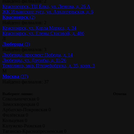
Найдено филиалов: 2
Красногорск, ТЦ Ёлка, ул. Ленина, д. 26 А
ЖК Ильинские луга, ул. Архангельская, д. 6
Красноярск
(2)
Найдено филиалов: 2
Красноярск, ул. Карла Маркса, д. 34
Красноярск, ул. Елены Стасовой, д. 48б
Л
Люберцы
(3)
Найдено филиалов: 3
Люберцы, проспект Победы, д. 14
Люберцы, ул. Дружбы, д. 11/26
Томилино, мкр. Птицефабрика, д. 35, корп. 3
М
Москва
(37)
Найдено филиалов: 37
Выберите линию:
Отмена
Сокольническая
0
Замоскворецкая
0
Арбатско-Покровская
0
Филёвская
0
Кольцевая
0
Калужско-Рижская
0
Таганско-Краснопресненская
0