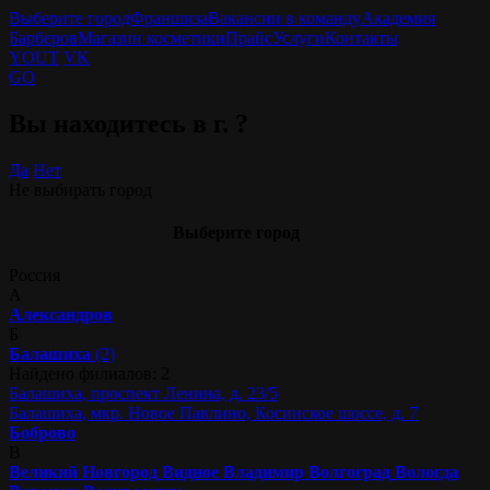
Выберите город
Франшиза
Вакансии в команду
Академия
Барберов
Магазин косметики
Прайс
Услуги
Контакты
YOUT
VK
GO
Вы находитесь в г.
?
Да
Нет
Не выбирать город
Выберите город
Россия
А
Александров
Б
Балашиха
(2)
Найдено филиалов: 2
Балашиха, проспект Ленина, д. 23/5
Балашиха, мкр. Новое Павлино, Косинское шоссе, д. 7
Боброво
В
Великий Новгород
Видное
Владимир
Волгоград
Вологда