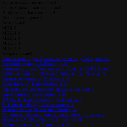
Калининско-Солнцевская
0
Серпуховско-Тимирязевская
0
Люблинско-Дмитровская
0
Большая кольцевая
0
Бутовская
0
МЦК
0
МЦД-1
0
МЦД-2
0
МЦД-3
0
МЦД-4
0
Некрасовская
0
Авиамоторная, ул. Красноказарменная, д. 14 А, корп. 6
Автозаводская, ул. Сайкина, д. 21
Алексеевская, ул. Годовикова, д. 11, корп. 5 (ЖК iLove)
Бабушкинская, ул. Лётчика Бабушкина, д. 39, корп. 3
Багратионовская, ул. Барклая, д. 12
Царицыно, ул. Бирюлевская, д. 43
Борисово, ул. Борисовские пруды, д. 18, корп. 1
Братиславская, ул. Перерва, д. 41
ВДНХ, Ярославское шоссе, д. 12, корп. 2
ТРК Вегас, МКАД, 24-й километр, 1
Волоколамская, Пятницкое шоссе, д. 7
Владыкино, Нововладыкинский проезд, д. 1, корп. 2
Жулебино, 3-е Почтовое отделение, д. 76
Щелковская, ул. 3-я Парковая, д. 61