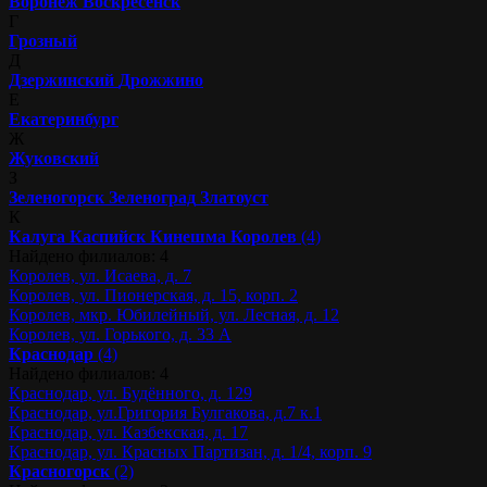
Воронеж
Воскресенск
Г
Грозный
Д
Дзержинский
Дрожжино
Е
Екатеринбург
Ж
Жуковский
З
Зеленогорск
Зеленоград
Златоуст
К
Калуга
Каспийск
Кинешма
Королев
(4)
Найдено филиалов: 4
Королев, ул. Исаева, д. 7
Королев, ул. Пионерская, д. 15, корп. 2
Королев, мкр. Юбилейный, ул. Лесная, д. 12
Королев, ул. Горького, д. 33 А
Краснодар
(4)
Найдено филиалов: 4
Краснодар, ул. Будённого, д. 129
Краснодар, ул.Григория Булгакова, д.7 к.1
Краснодар, ул. Казбекская, д. 17
Краснодар, ул. Красных Партизан, д. 1/4, корп. 9
Красногорск
(2)