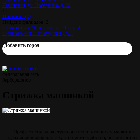
Череповец, ул. Наседкина, д. 22
Щ
Щелково
(2)
Найдено филиалов: 2
Щелково, ул. Советская, д. 16, стр. 2
Щелково, мкр. Богородский, д. 3
Добавить город
федеральная сеть
барбершопов
Стрижка машинкой
Профессиональная стрижка с использованием машинки
– идеальный выбор для тех, кто ценит удобство, четкие линии