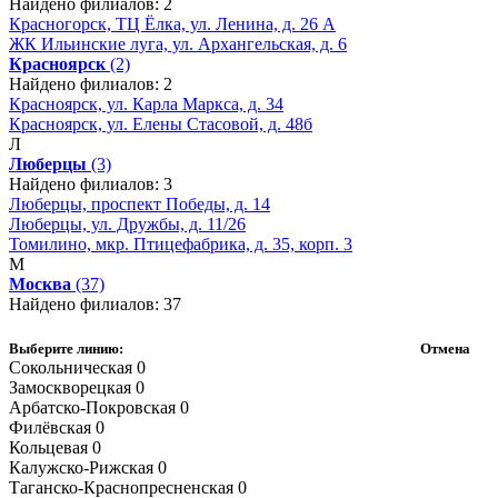
Найдено филиалов: 2
Красногорск, ТЦ Ёлка, ул. Ленина, д. 26 А
ЖК Ильинские луга, ул. Архангельская, д. 6
Красноярск
(2)
Найдено филиалов: 2
Красноярск, ул. Карла Маркса, д. 34
Красноярск, ул. Елены Стасовой, д. 48б
Л
Люберцы
(3)
Найдено филиалов: 3
Люберцы, проспект Победы, д. 14
Люберцы, ул. Дружбы, д. 11/26
Томилино, мкр. Птицефабрика, д. 35, корп. 3
М
Москва
(37)
Найдено филиалов: 37
Выберите линию:
Отмена
Сокольническая
0
Замоскворецкая
0
Арбатско-Покровская
0
Филёвская
0
Кольцевая
0
Калужско-Рижская
0
Таганско-Краснопресненская
0