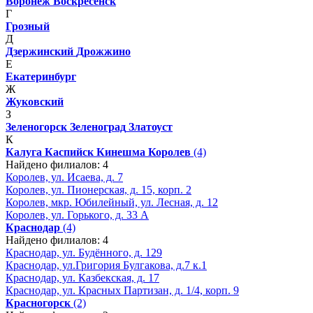
Воронеж
Воскресенск
Г
Грозный
Д
Дзержинский
Дрожжино
Е
Екатеринбург
Ж
Жуковский
З
Зеленогорск
Зеленоград
Златоуст
К
Калуга
Каспийск
Кинешма
Королев
(4)
Найдено филиалов: 4
Королев, ул. Исаева, д. 7
Королев, ул. Пионерская, д. 15, корп. 2
Королев, мкр. Юбилейный, ул. Лесная, д. 12
Королев, ул. Горького, д. 33 А
Краснодар
(4)
Найдено филиалов: 4
Краснодар, ул. Будённого, д. 129
Краснодар, ул.Григория Булгакова, д.7 к.1
Краснодар, ул. Казбекская, д. 17
Краснодар, ул. Красных Партизан, д. 1/4, корп. 9
Красногорск
(2)