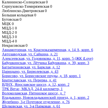
Калининско-Солнцевская
0
Серпуховско-Тимирязевская
0
Люблинско-Дмитровская
0
Большая кольцевая
0
Бутовская
0
МЦК
0
МЦД-1
0
МЦД-2
0
МЦД-3
0
МЦД-4
0
Некрасовская
0
Авиамоторная, ул. Красноказарменная, д. 14 А, корп. 6
Автозаводская, ул. Сайкина, д. 21
Алексеевская, ул. Годовикова, д. 11, корп. 5 (ЖК iLove)
Бабушкинская, ул. Лётчика Бабушкина, д. 39, корп. 3
Багратионовская, ул. Барклая, д. 12
Царицыно, ул. Бирюлевская, д. 43
Борисово, ул. Борисовские пруды, д. 18, корп. 1
Братиславская, ул. Перерва, д. 41
ВДНХ, Ярославское шоссе, д. 12, корп. 2
ТРК Вегас, МКАД, 24-й километр, 1
Волоколамская, Пятницкое шоссе, д. 7
Владыкино, Нововладыкинский проезд, д. 1, корп. 2
Жулебино, 3-е Почтовое отделение, д. 76
Щелковская, ул. 3-я Парковая, д. 61