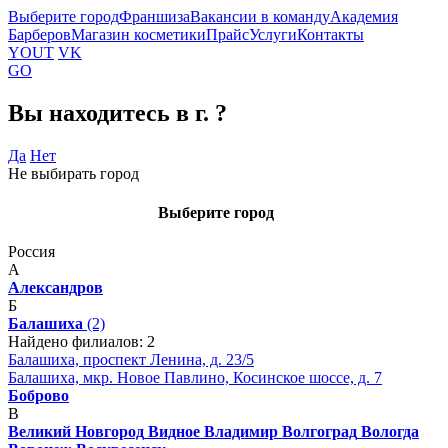
Выберите город
Франшиза
Вакансии в команду
Академия
Барберов
Магазин косметики
Прайс
Услуги
Контакты
YOUT
VK
GO
Вы находитесь в г.
?
Да
Нет
Не выбирать город
Выберите город
Россия
А
Александров
Б
Балашиха
(2)
Найдено филиалов: 2
Балашиха, проспект Ленина, д. 23/5
Балашиха, мкр. Новое Павлино, Косинское шоссе, д. 7
Боброво
В
Великий Новгород
Видное
Владимир
Волгоград
Вологда