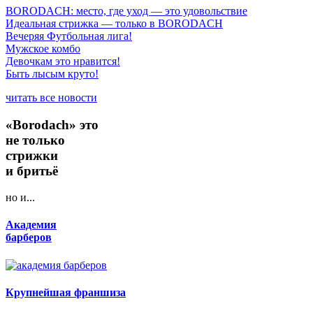
BORODACH: место, где уход — это удовольствие
Идеальная стрижка — только в BORODACH
Вечеряя Футбольная лига!
Мужское комбо
Девочкам это нравится!
Быть лысым круто!
читать все новости
«Borodach» это
не только
стрижки
и бритьё
но и...
Академия
барберов
Крупнейшая франшиза