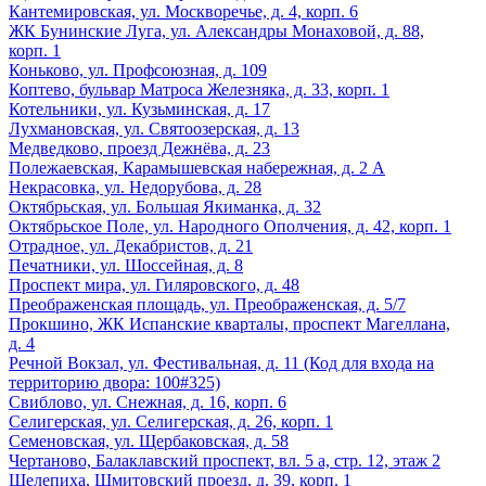
Кантемировская, ул. Москворечье, д. 4, корп. 6
ЖК Бунинские Луга, ул. Александры Монаховой, д. 88,
корп. 1
Коньково, ул. Профсоюзная, д. 109
Коптево, бульвар Матроса Железняка, д. 33, корп. 1
Котельники, ул. Кузьминская, д. 17
Лухмановская, ул. Святоозерская, д. 13
Медведково, проезд Дежнёва, д. 23
Полежаевская, Карамышевская набережная, д. 2 А
Некрасовка, ул. Недорубова, д. 28
Октябрьская, ул. Большая Якиманка, д. 32
Октябрьское Поле, ул. Народного Ополчения, д. 42, корп. 1
Отрадное, ул. Декабристов, д. 21
Печатники, ул. Шоссейная, д. 8
Проспект мира, ул. Гиляровского, д. 48
Преображенская площадь, ул. Преображенская, д. 5/7
Прокшино, ЖК Испанские кварталы, проспект Магеллана,
д. 4
Речной Вокзал, ул. Фестивальная, д. 11 (Код для входа на
территорию двора: 100#325)
Свиблово, ул. Снежная, д. 16, корп. 6
Селигерская, ул. Селигерская, д. 26, корп. 1
Семеновская, ул. Щербаковская, д. 58
Чертаново, Балаклавский проспект, вл. 5 а, стр. 12, этаж 2
Шелепиха, Шмитовский проезд, д. 39, корп. 1